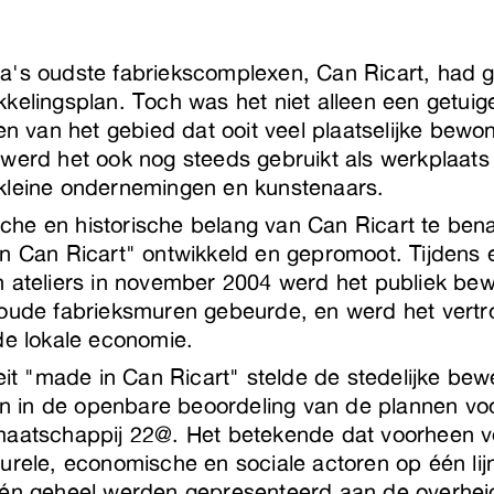
a's oudste fabriekscomplexen, Can Ricart, had 
kelingsplan. Toch was het niet alleen een getuig
den van het gebied dat ooit veel plaatselijke bewo
werd het ook nog steeds gebruikt als werkplaats
kleine ondernemingen en kunstenaars.
he en historische belang van Can Ricart te ben
in Can Ricart" ontwikkeld en gepromoot. Tijdens
n ateliers in november 2004 werd het publiek be
 oude fabrieksmuren gebeurde, en werd het ver
de lokale economie.
teit "made in Can Ricart" stelde de stedelijke bew
len in de openbare beoordeling van de plannen voo
maatschappij 22@. Het betekende dat voorheen 
urele, economische en sociale actoren op één li
één geheel werden gepresenteerd aan de overheid