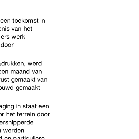
geen toekomst in
enis van het
ners werk
 door
adrukken, werd
 een maand van
wust gemaakt van
trouwd gemaakt
eging in staat een
r het terrein door
versnipperde
jn werden
 en particuliere