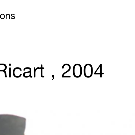
 ons
icart , 2004