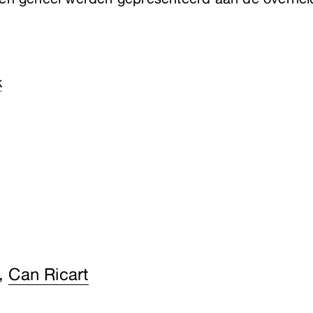
k
,
Can Ricart