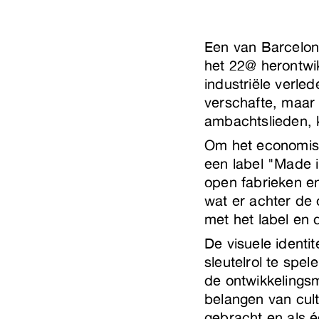
Een van Barcelon
het 22@ herontwik
industriële verle
verschafte, maar 
ambachtslieden, 
Om het economisc
een label "Made 
open fabrieken e
wat er achter de
met het label en 
De visuele identi
sleutelrol te spe
de ontwikkelings
belangen van cult
gebracht en als 