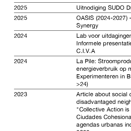
2025
Uitnodiging SUDO Dr
2025
OASIS (2024-2027) 
Synergy
2024
Lab voor uitdaginge
Informele presentati
C.I.V.A
2024
La Pile: Stroomprod
energieverbruik op
Experimenteren in B
>24)
2023
Article about social
disadvantaged neig
"Collective Action is
Ciudades Cohesiona
agendas urbanas inc