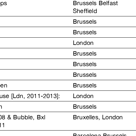
ops
Brussels Belfast
Sheffield
Brussels
Brussels
London
Brussels
Brussels
Brussels
oen
Brussels
use [Ldn, 2011-2013]:
London
n
Brussels
08 & Bubble, Bxl
Bruxelles, London
11
Barcelona Brussels