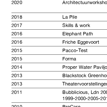
2020
Architectuurworksh
2018
La Pile
2017
Skills & work
2016
Elephant Path
2016
Friche Eggevoort
2015
Pacco-Test
2015
Forma
2014
Proper Water Pavilj
2013
Blackstock Greenho
2013
Theatervoorstellinge
2011
Bubblicious, Ldn 20
1999-2000-2005-20
2010
PreCare