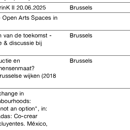
inK II 20.06.2025
Brussels
- Open Arts Spaces in
n van de toekomst -
Brussels
e & discussie bij
uctie en
Brussels
 mensenmaat?
russelse wijken (2018
 change in
hbourhoods:
 not an option", in:
das: Co-crear
luyentes. México,