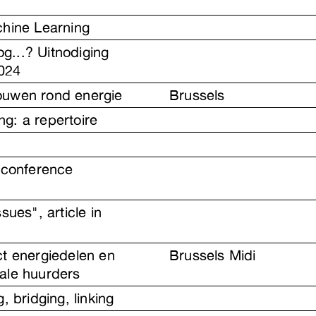
chine Learning
nog...? Uitnodiging
024
ouwen rond energie
Brussels
g: a repertoire
n conference
sues", article in
ct energiedelen en
Brussels Midi
ale huurders
, bridging, linking