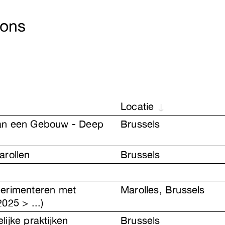
 ons
Locatie
an een Gebouw - Deep
Brussels
arollen
Brussels
perimenteren met
Marolles, Brussels
025 > ...)
ijke praktijken
Brussels