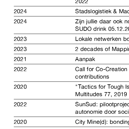
2022
2024
Stadslogistiek & Ma
2024
Zijn jullie daar ook 
SUDO drink 05.12.2
2023
Lokale netwerken b
2023
2 decades of Mappin
2021
Aanpak
2022
Call for Co-Creatio
contributions
2020
"Tactics for Tough Is
Multitudes 77, 2019
2022
SunSud: pilootproje
autonomie door soci
2020
City Mine(d): bonding